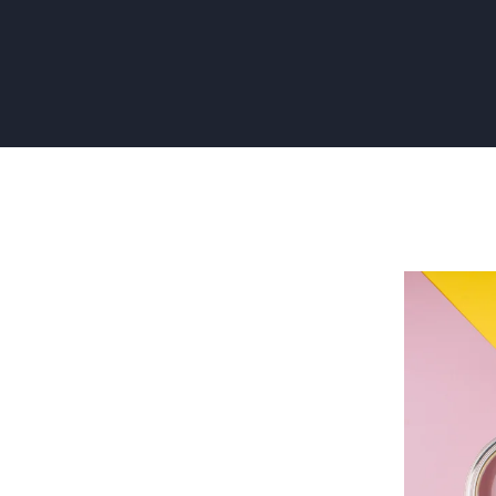
Renovlies
Sauzen:
Tips
voor
een
Perfecte
Afwerking