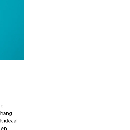
te
ehang
k ideaal
 en