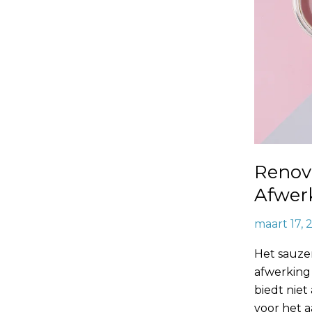
Renovl
Afwer
maart 17, 
Het sauzen
afwerking
biedt nie
voor het a