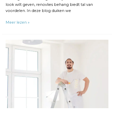
look wilt geven, renovlies behang biedt tal van
voordelen. In deze blog duiken we
Meer lezen »
Renovlies
Laten
Behangen:
Wat
Kost
dat
Per
m2?