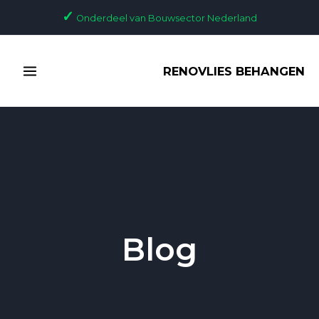
Ga
Bericht
✓
Onderdeel van Bouwsector Nederland
naar
paginering
de
MAIN
inhoud
RENOVLIES BEHANGEN
MENU
Blog