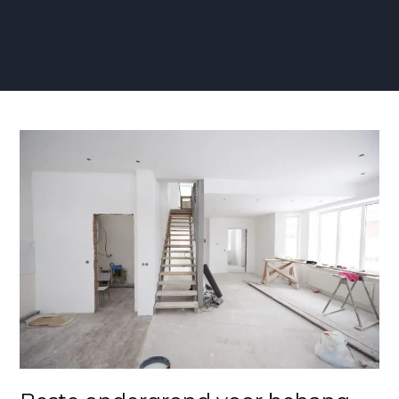
Beste
ondergrond
voor
behang