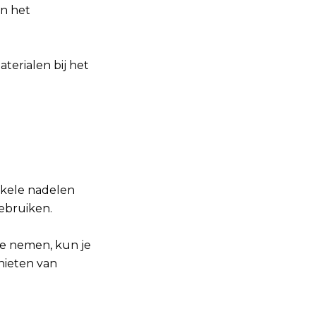
an het
terialen bij het
nkele nadelen
ebruiken.
te nemen, kun je
nieten van