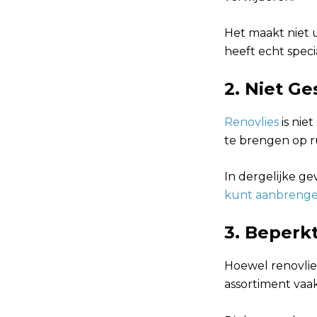
Het maakt niet u
heeft echt speci
2. Niet G
Renovlies
is nie
te brengen op r
In dergelijke ge
kunt aanbreng
3. Beperk
Hoewel renovlies 
assortiment vaa