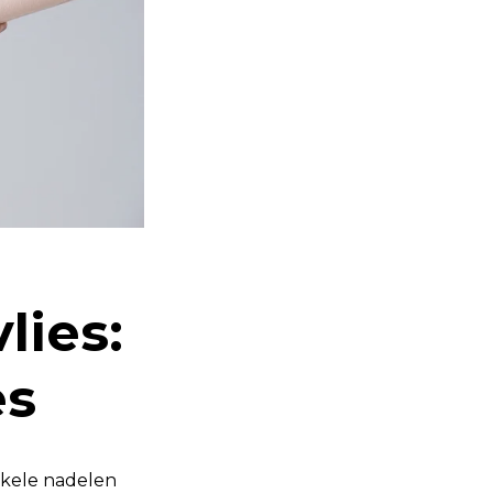
lies:
es
nkele nadelen