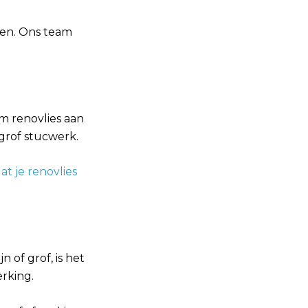
deren. Ons team
om renovlies aan
grof stucwerk.
at je renovlies
n of grof, is het
rking.