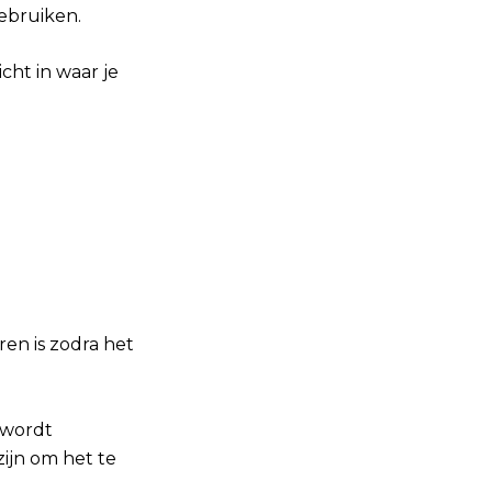
ebruiken.
cht in waar je
ren is zodra het
 wordt
zijn om het te