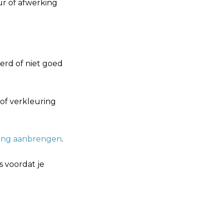
ur of afwerking
eerd of niet goed
of verkleuring
hang aanbrengen
.
s voordat je